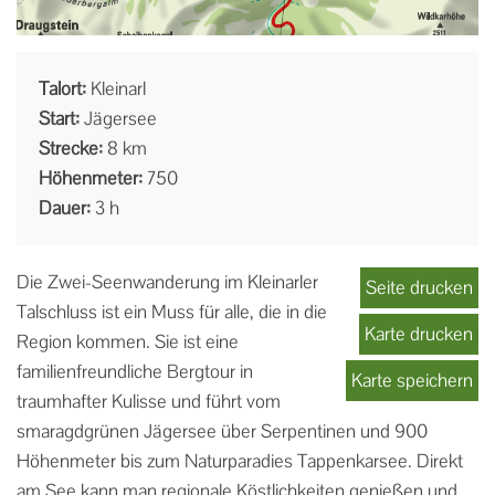
Talort:
Kleinarl
Start:
Jägersee
Strecke:
8 km
Höhenmeter:
750
Dauer:
3 h
Die Zwei-Seenwanderung im Kleinarler
Seite drucken
Talschluss ist ein Muss für alle, die in die
Karte drucken
Region kommen. Sie ist eine
familienfreundliche Bergtour in
Karte speichern
traumhafter Kulisse und führt vom
smaragdgrünen Jägersee über Serpentinen und 900
Höhenmeter bis zum Naturparadies Tappenkarsee. Direkt
am See kann man regionale Köstlichkeiten genießen und